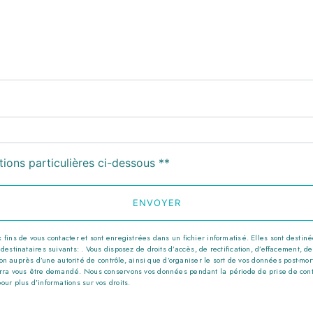
deau des cookies
tions particulières ci-dessous **
ENVOYER
s de vous contacter et sont enregistrées dans un fichier informatisé. Elles sont destinées
nataires suivants: . Vous disposez de droits d’accès, de rectification, d’effacement, de por
n auprès d’une autorité de contrôle, ainsi que d’organiser le sort de vos données post-mor
 pourra vous être demandé. Nous conservons vos données pendant la période de prise de con
pour plus d’informations sur vos droits.