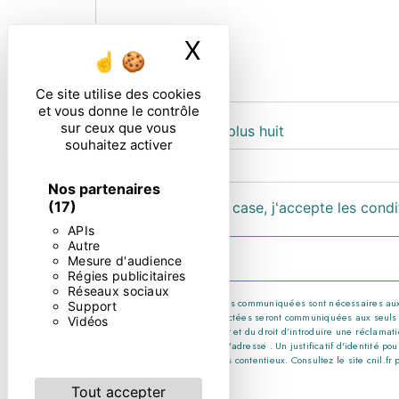
X
Masquer le ban
Ce site utilise des cookies
et vous donne le contrôle
sur ceux que vous
Combien font trois plus huit
souhaitez activer
Nos partenaires
(17)
En cochant cette case, j'accepte les condi
APIs
Autre
Mesure d'audience
Régies publicitaires
Réseaux sociaux
** Les données personnelles communiquées sont nécessaires aux fin
Support
message. Les données collectées seront communiquées aux seuls desti
Vidéos
consentement à tout moment et du droit d’introduire une réclamatio
par courrier électronique à l'adresse . Un justificatif d'identité
probatoires et de gestion des contentieux. Consultez le site cnil.fr 
Tout accepter