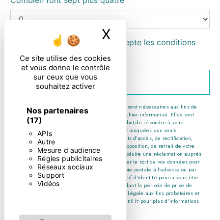
Combien font sept plus quatre
X
Masquer le ban
En cochant cette case, j'accepte les conditions
particulières ci-dessous **
Ce site utilise des cookies
et vous donne le contrôle
sur ceux que vous
ENVOYER
souhaitez activer
** Les données personnelles communiquées sont nécessaires aux fins de
Nos partenaires
vous contacter et sont enregistrées dans un fichier informatisé. Elles sont
(17)
destinées à et ses sous-traitants dans le seul but de répondre à votre
message. Les données collectées seront communiquées aux seuls
APIs
destinataires suivants: . Vous disposez de droits d’accès, de rectification,
Autre
d’effacement, de portabilité, de limitation, d’opposition, de retrait de votre
Mesure d'audience
consentement à tout moment et du droit d’introduire une réclamation auprès
Régies publicitaires
d’une autorité de contrôle, ainsi que d’organiser le sort de vos données post-
Réseaux sociaux
mortem. Vous pouvez exercer ces droits par voie postale à l'adresse ou par
Support
courrier électronique à l'adresse . Un justificatif d'identité pourra vous être
Vidéos
demandé. Nous conservons vos données pendant la période de prise de
contact puis pendant la durée de prescription légale aux fins probatoires et
de gestion des contentieux. Consultez le site cnil.fr pour plus d’informations
sur vos droits.