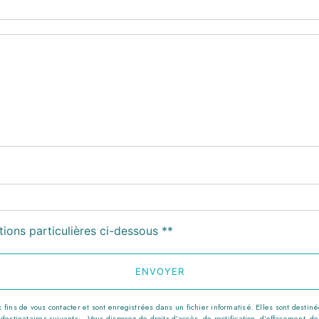
deau des cookies
tions particulières ci-dessous **
ENVOYER
s de vous contacter et sont enregistrées dans un fichier informatisé. Elles sont destinées
nataires suivants: . Vous disposez de droits d’accès, de rectification, d’effacement, de por