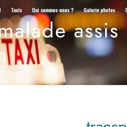
l
Taxis
Qui sommes-nous ?
Galerie photos
 malade assis
n
transp