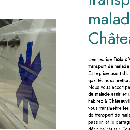
malad
Châtea
L’entreprise
Taxis d
transport de malade 
Entreprise usant d’u
qualité, nous metton
Nous vous accompag
de malade assis
et s
habitez à
Châteauvil
vous transmettre les
de
transport de mal
passion et le parta
désir de réussir. Tou