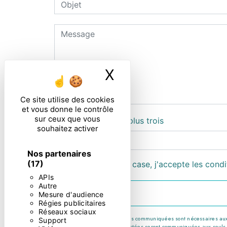
X
Masquer le ban
Ce site utilise des cookies
et vous donne le contrôle
sur ceux que vous
Combien font cinq plus trois
souhaitez activer
Nos partenaires
(17)
En cochant cette case, j'accepte les condi
APIs
Autre
Mesure d'audience
Régies publicitaires
Réseaux sociaux
** Les données personnelles communiquées sont nécessaires aux fin
Support
message. Les données collectées seront communiquées aux seuls desti