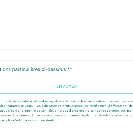
deau des cookies
tions particulières ci-dessous **
ENVOYER
s de vous contacter et sont enregistrées dans un fichier informatisé. Elles sont destinées
nataires suivants: . Vous disposez de droits d’accès, de rectification, d’effacement, de por
n auprès d’une autorité de contrôle, ainsi que d’organiser le sort de vos données post-mor
 pourra vous être demandé. Nous conservons vos données pendant la période de prise de con
pour plus d’informations sur vos droits.