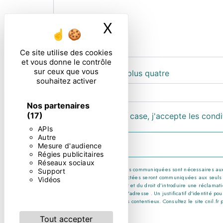
X
Masquer le ban
Ce site utilise des cookies
et vous donne le contrôle
sur ceux que vous
Combien font zero plus quatre
souhaitez activer
Nos partenaires
(17)
En cochant cette case, j'accepte les condi
APIs
Autre
Mesure d'audience
Régies publicitaires
Réseaux sociaux
** Les données personnelles communiquées sont nécessaires aux fin
Support
message. Les données collectées seront communiquées aux seuls desti
Vidéos
consentement à tout moment et du droit d’introduire une réclamatio
par courrier électronique à l'adresse . Un justificatif d'identité
probatoires et de gestion des contentieux. Consultez le site cnil.fr 
Tout accepter