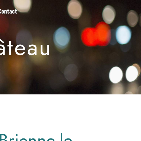
Contact
âteau
 Brienne-le-