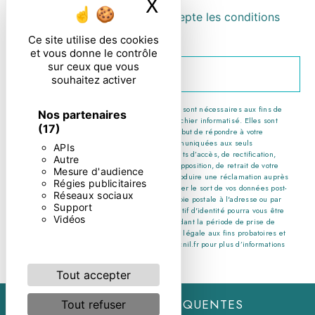
X
Masquer le ban
En cochant cette case, j'accepte les conditions
particulières ci-dessous **
Ce site utilise des cookies
et vous donne le contrôle
sur ceux que vous
ENVOYER
souhaitez activer
** Les données personnelles communiquées sont nécessaires aux fins de
Nos partenaires
vous contacter et sont enregistrées dans un fichier informatisé. Elles sont
(17)
destinées à et ses sous-traitants dans le seul but de répondre à votre
message. Les données collectées seront communiquées aux seuls
APIs
destinataires suivants: . Vous disposez de droits d’accès, de rectification,
Autre
d’effacement, de portabilité, de limitation, d’opposition, de retrait de votre
Mesure d'audience
consentement à tout moment et du droit d’introduire une réclamation auprès
Régies publicitaires
d’une autorité de contrôle, ainsi que d’organiser le sort de vos données post-
Réseaux sociaux
mortem. Vous pouvez exercer ces droits par voie postale à l'adresse ou par
Support
courrier électronique à l'adresse . Un justificatif d'identité pourra vous être
Vidéos
demandé. Nous conservons vos données pendant la période de prise de
contact puis pendant la durée de prescription légale aux fins probatoires et
de gestion des contentieux. Consultez le site cnil.fr pour plus d’informations
sur vos droits.
Tout accepter
RECHERCHES FRÉQUENTES
Tout refuser