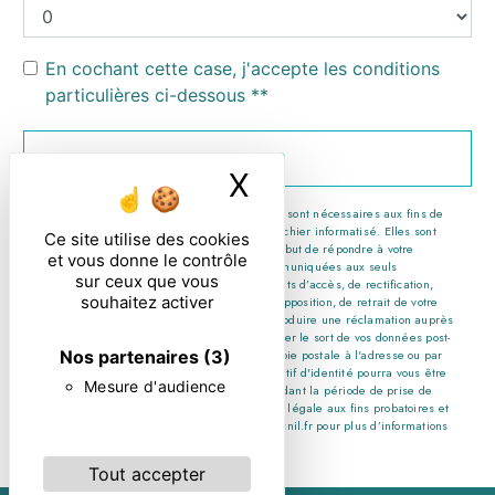
En cochant cette case, j'accepte les conditions
particulières ci-dessous **
ENVOYER
X
Masquer le ban
** Les données personnelles communiquées sont nécessaires aux fins de
vous contacter et sont enregistrées dans un fichier informatisé. Elles sont
Ce site utilise des cookies
destinées à et ses sous-traitants dans le seul but de répondre à votre
et vous donne le contrôle
message. Les données collectées seront communiquées aux seuls
sur ceux que vous
destinataires suivants: . Vous disposez de droits d’accès, de rectification,
souhaitez activer
d’effacement, de portabilité, de limitation, d’opposition, de retrait de votre
consentement à tout moment et du droit d’introduire une réclamation auprès
d’une autorité de contrôle, ainsi que d’organiser le sort de vos données post-
Nos partenaires
(3)
mortem. Vous pouvez exercer ces droits par voie postale à l'adresse ou par
courrier électronique à l'adresse . Un justificatif d'identité pourra vous être
Mesure d'audience
demandé. Nous conservons vos données pendant la période de prise de
contact puis pendant la durée de prescription légale aux fins probatoires et
de gestion des contentieux. Consultez le site cnil.fr pour plus d’informations
sur vos droits.
Tout accepter